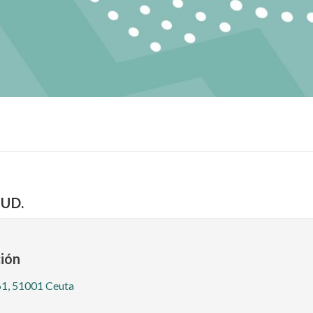
UD.
ión
 61, 51001 Ceuta