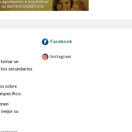
Facebook
Instagram
 tomar un
ctos secundarios
mos sobre
específico.
ienen
 mejor su
orcionar