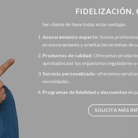
FIDELIZACIÓN, 
Ser cliente de tiene todas estas ventajas:
Asesoramiento experto
: Somos profesiona
en asesoramiento y orientación en temas de 
Productos de calidad
: Ofrecemos producto
aprobados por los organismos reguladores y 
Servicio personalizado
: ofrecemos servicio
necesidades.
Programas de fidelidad y descuentos
en p
SOLICITA MÁS I