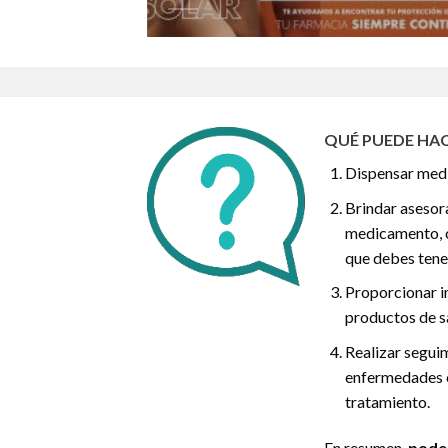
QUÉ PUEDE HAC
Dispensar med
Brindar asesor
medicamento, c
que debes tene
Proporcionar i
productos de s
Realizar segui
enfermedades c
tratamiento.
En resumen,
pode