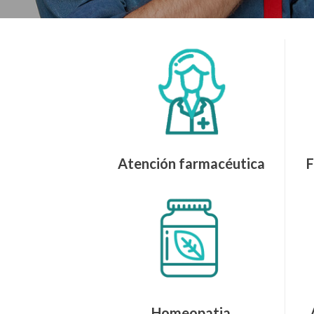
Atención farmacéutica
F
Homeopatia