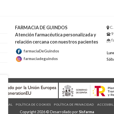
FARMACIA DE GUINDOS
C.
9
Atención farmacéutica personalizada y
f
relación cercana con nuestros pacientes
farmaciaDeGuindos
Lune
farmaciadeguindos
Sáb
O LEGAL
POLÍTICA DE COOKIES
POLÍTICA DE PRIVACIDAD
ACCESIBI
Copyright 2026 © Desarrollado por
Sisfarma